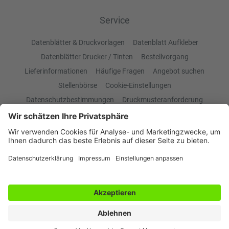
Service
Datenblätter & Druckvorlagen
Datenblatt Aufkleber
Datenblätter Drucker / Tinten
Bestellvorgang
Lieferinformationen
Häufige Fragen
Angebot suchen
Stellenbörse
Cookie-Einstellungen
Datenschutzbestimmungen
Druckmusteranforderung
Kontakt
Widerrufsbelehrung
Impressum
AGB
Produktübersicht
Aufkleber
Platten & Schilder
Banner & Werbeplanen
Pappdisplays
Präsentationssysteme
Druckprodukte
Etiketten
Klebefolien
Klebebuchstaben / Folienplots