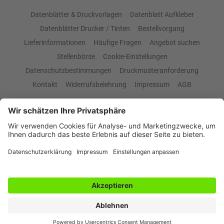
Datenblätter & Druckvorlagen
Datenblatt Aufkleber
Datenblätter Drucker / Tinten
Bestellvorgang
Lieferinformationen
Häufige Fragen
Angebot suchen
Stellenbörse
Cookie-Einstellungen
Datenschutzbestimmungen
Druckmusteranforderung
Kontakt
Widerrufsbelehrung
Impressum
AGB
Produktübersicht
Aufkleber
Platten & Schilder
Banner & Werbeplanen
Pappdisplays
Präsentationssysteme
Druckprodukte
Etiketten
Klebefolien
Klebebuchstaben / Folienplots
2026 | KUSS Medienproduktion