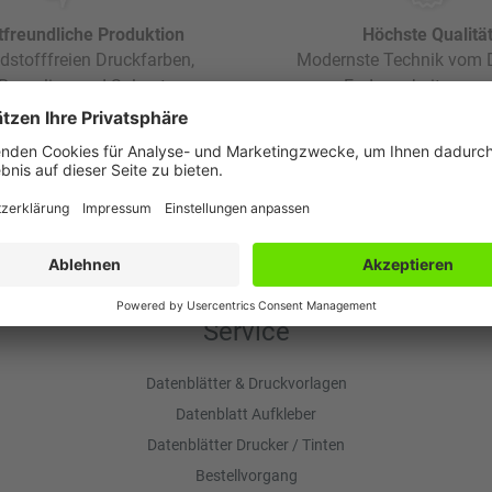
freundliche Produktion
Höchste Qualitä
dstofffreien Druckfarben,
Modernste Technik vom D
 Recycling und Solarstrom
zur Endverarbeitung so
für die Umwelt.
Spitzenqualität.
Service
Datenblätter & Druckvorlagen
Datenblatt Aufkleber
Datenblätter Drucker / Tinten
Bestellvorgang