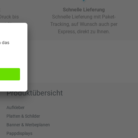
t
Schnelle Lieferung
ruck bis
Schnelle Lieferung mit Paket-
rgt für
Tracking, auf Wunsch auch per
Express, direkt zu Ihnen.
Produktübersicht
Aufkleber
Platten & Schilder
Banner & Werbeplanen
Pappdisplays