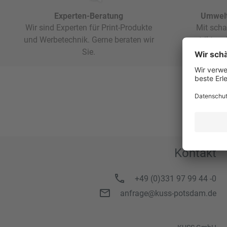
Experten-Beratung
Umwelt
Wir sind Experten für Print-Produkte
Mit scha
und Werbetechnik. Gerne beraten wir
striktem
Sie.
Kontakt
+49 (0)331 97 99 44 -0
anfrage@kuss-potsdam.de