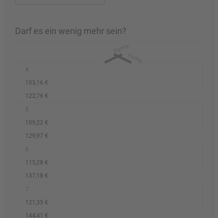
Darf es ein wenig mehr sein?
4
103,16 €
122,76 €
5
109,22 €
129,97 €
6
115,28 €
137,18 €
7
121,35 €
144,41 €