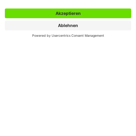
Endverarbeitung sorgt für Spitzenqualität.
Schnelle Lieferung
Schnelle Lieferung mit Paket-Tracking, auf
Wunsch auch per Express, direkt zu Ihnen.
Kontakt
+49 (0)331 97 99 44 -0
anfrage@kuss-potsdam.de
KUSS GmbH
Am Silbergraben 29