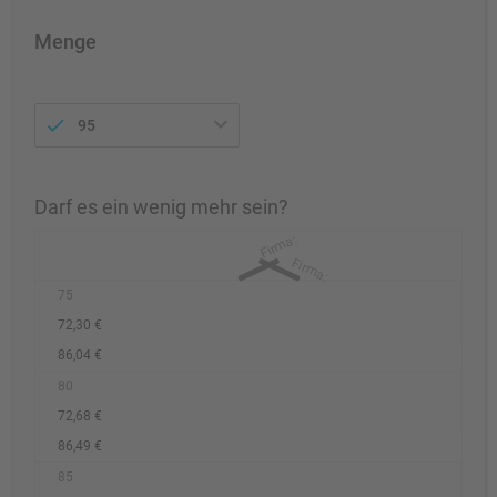
Menge
95
Darf es ein wenig mehr sein?
75
72,30 €
86,04 €
80
72,68 €
86,49 €
85