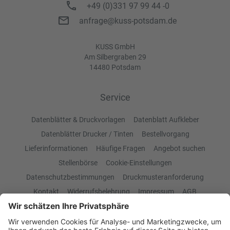
+49 (0)331 97 99 44 -0
anfrage@kuss-potsdam.de
KUSS GmbH
Am Silbergraben 29
14480 Potsdam
Service
Datenblätter & Druckvorlagen
Datenblatt Aufkleber
Datenblätter Drucker / Tinten
Bestellvorgang
Lieferinformationen
Häufige Fragen
Angebot suchen
Stellenbörse
Cookie-Einstellungen
Datenschutzbestimmungen
Druckmusteranforderung
Kontakt
Widerrufsbelehrung
Impressum
AGB
Produktübersicht