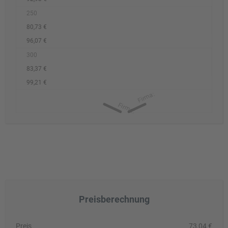
250
80,73 €
96,07 €
300
83,37 €
99,21 €
Preisberechnung
Preis
73,04 €