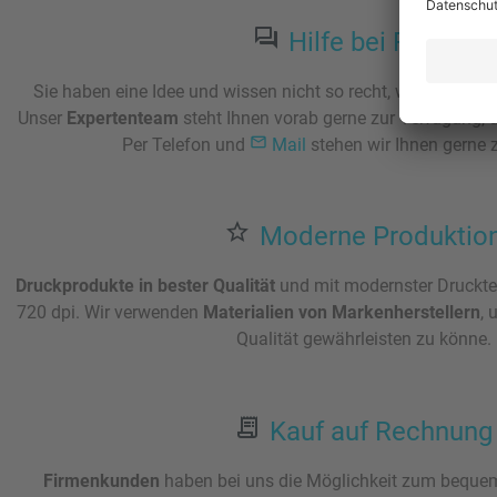
Hilfe bei Fragen
Sie haben eine Idee und wissen nicht so recht, wie und ob 
Unser
Expertenteam
steht Ihnen vorab gerne zur Verfügung, 
Per Telefon und
Mail
stehen wir Ihnen gerne 
Moderne Produktio
Druckprodukte in bester Qualität
und mit modernster Drucktec
720 dpi. Wir verwenden
Materialien von Markenherstellern
, 
Qualität gewährleisten zu könne.
Kauf auf Rechnung
Firmenkunden
haben bei uns die Möglichkeit zum beque