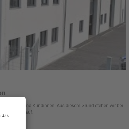
on
serer Kunden und Kundinnen. Aus diesem Grund stehen wir bei
takt
mit uns auf.