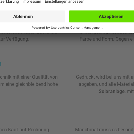
sich diese umsetzen lässt?
Gründlicher Datencheck
f
um offene Fragen zu klären.
Druck gelangt, kontrollie
zur Verfügung.
Farbe und Form. Gegen ein
n
hnik mit einer Qualität von
Gedruckt wird bei uns mit
u
um eine gleichbleibend hohe
abgeben, und alle Materia
Solaranlage
, mi
men Kauf auf Rechnung.
Manchmal muss es besonders