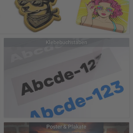
 Wünschen an. Egal ob eckig, rund, oval oder auch in einer Sonderform,
Klebebuchstaben
en Ihnen jeden Aufkleber.
ufkleber & Sticker
erbogen
Metall-Effekt-Aufkleber
PVC-freie Aufkleber
- Dokumentenfolie
Hologrammaufkleber
Klebebuchstaben zu einem fairen Preis in einer exzellenten Qualität
Poster & Plakate