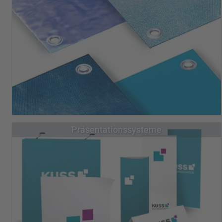
Übersicht Rollenetiketten
Etiketten
Etiketten für den Innenbereich
Etiketten für den Außenbereich
Papieretiketten
Transparente Etiketten
Flaschenetiketten
Textiletiketten
Lebensmitteletiketten
Unsere bedruckten Werbeplanen werden von uns maßgeschneidert
Präsentationssysteme
und für Sie weiter verarbeitet.
Übersicht Banner & Planen
PVC-Planen
Mesh-Planen
AIRTEX-Banner
Textilbanner
Blockout-Planen
Textil für Aluspannrahmen
Textil-Blockout-Banner