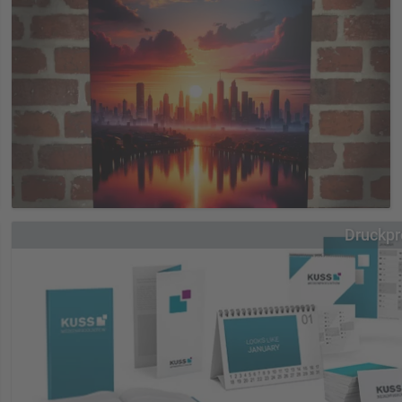
Übersicht Klebebuchstaben
Standard
Klebebuchstaben Premium
Klebebuchstaben Glasdekor
Klebebuchstaben mehrfarbig
Klebebuchstaben Metallic
Fluoreszierende Neon-Folie
Plakatdruck in verschiedenen Formaten, unter anderem 18/1-
Druckpr
Plakate, City-Light-Poster (CLP), Wahlplakate und auch
Veranstaltungsplakate
Übersicht Plakate & Poster
Plakate Umwelt und Natur
Allwetterplakate
Plakate Neonpapier
Plakate mit mehreren Motiven
Plakate im Digital- und Offsetdruck