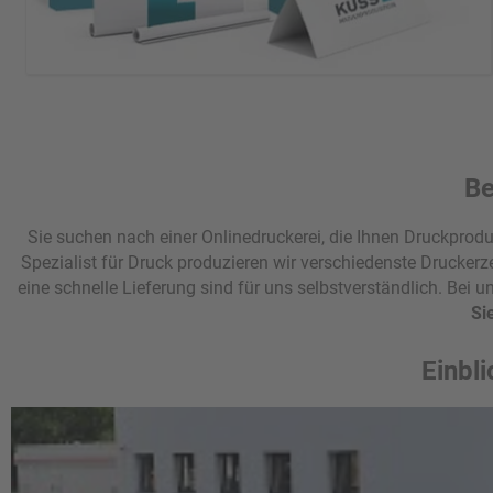
Individuelle Blickfänger für Ausstellungen, Messen und andere
Events.
Be
Übersicht Präsentationssysteme
Sie suchen nach einer Onlinedruckerei, die Ihnen Druckproduk
Roll-Up Display
Faltdisplays
Spezialist für Druck produzieren wir verschiedenste Drucker
Schaumstoff Sitzwürfel
Figurenaufsteller
eine schnelle Lieferung sind für uns selbstverständlich. Bei
Fahnen & Flaggen
Si
Einbl