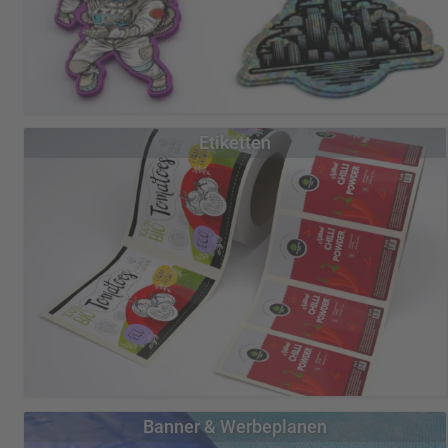
Unsere individuell bedruckten Aufkleber fertigen wir ganz nach Ihren
Etiketten
wir drucken und schneid
Übersicht A
Standardaufkleber
Aufkleber mit Weißdruck
Stick
Papieraufkleber
Sicherheitsaufkleber 
Mit unseren bedruckten Etiketten auf Rolle sind in vielen
Banner & Werbeplanen
Lebensbereichen unverzichtbar.