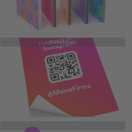
Mit unseren bedruckten Platten machen Sie in jedem Format einen
Klebefolien
guten Eindruck.
Übersicht Platten & Schilder
Hartschaumplatten
Aluverbundplatte
Plexiglas
Wellpappe
Wabenpappe
Displaykarton
Sperrholzplatte
Magnetschilder
Unsere permanent haftenden Folien gibt es in verschiedenen
Pappdisplays
Materialien und Oberflächen