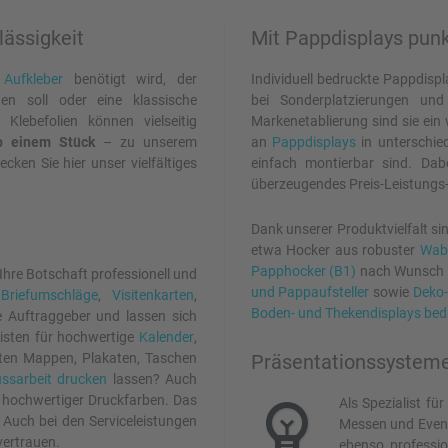
lässigkeit
Mit Pappdisplays pun
n
Aufkleber
benötigt wird, der
Individuell bedruckte Pappdispl
n soll oder eine klassische
bei Sonderplatzierungen un
Klebefolien können vielseitig
Markenetablierung sind sie ein 
ab einem Stück
– zu unserem
an
Pappdisplays
in unterschie
en Sie hier unser vielfältiges
einfach montierbar sind. Dab
überzeugendes Preis-Leistungs-
Dank unserer Produktvielfalt si
etwa Hocker aus robuster
Wab
Papphocker (B1)
nach Wunsch 
Ihre Botschaft professionell und
und Pappaufsteller
sowie
Deko-
,
Briefumschläge
,
Visitenkarten
,
Boden- und Thekendisplays be
e Auftraggeber und lassen sich
isten für hochwertige
Kalender
,
ckten Mappen, Plakaten, Taschen
Präsentationssysteme f
ssarbeit drucken
lassen? Auch
 hochwertiger Druckfarben. Das
Als Spezialist für
. Auch bei den Serviceleistungen
Messen und Event
vertrauen.
ebenso professio