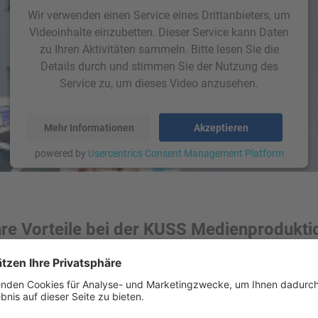
Wir verwenden einen Service eines Drittanbieters, um
Videoinhalte einzubetten. Dieser Service kann Daten
zu Ihren Aktivitäten sammeln. Bitte lesen Sie die
Details durch und stimmen Sie der Nutzung des
Service zu, um dieses Video anzusehen.
Mehr Informationen
Akzeptieren
powered by
Usercentrics Consent Management Platform
hre Vorteile bei der KUSS Medienprodukti
neben einer ausgezeichneten Druckqualität auch die Beratung un
t via Telefon oder E-Mail zur Verfügung. Nehmen Sie einfach
Kon