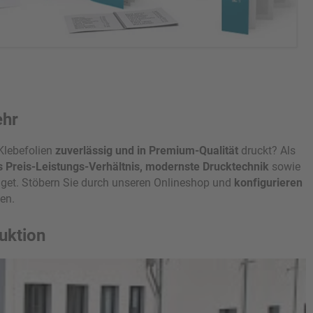
flagen. Auch individuell Wünsche sind kein Problem, fragen Sie uns
 Besonderes vorhaben.
ehr
 Klebefolien
zuverlässig und in Premium-Qualität
druckt? Als
Druckprodukte
s Preis-Leistungs-Verhältnis, modernste Drucktechnik
sowie
isitenkarten
Faltblätter
Flyer
Kalender
Karten
udget. Stöbern Sie durch unseren Onlineshop und
konfigurieren
D-Sätze
Taschen & Beutel
Stifte
Abschlussarbeiten
en.
uktion