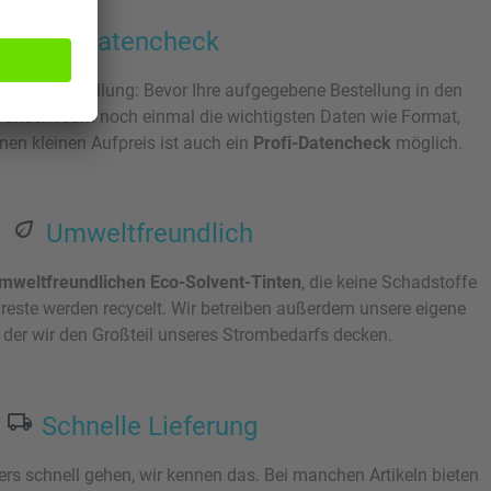
Datencheck
ür Ihre Bestellung: Bevor Ihre aufgegebene Bestellung in den
rt unser Team noch einmal die wichtigsten Daten wie Format,
en kleinen Aufpreis ist auch ein
Profi-Datencheck
möglich.
Umweltfreundlich
mweltfreundlichen Eco-Solvent-Tinten
, die keine Schadstoffe
lreste werden recycelt. Wir betreiben außerdem unsere eigene
t der wir den Großteil unseres Strombedarfs decken.
Schnelle Lieferung
 schnell gehen, wir kennen das. Bei manchen Artikeln bieten