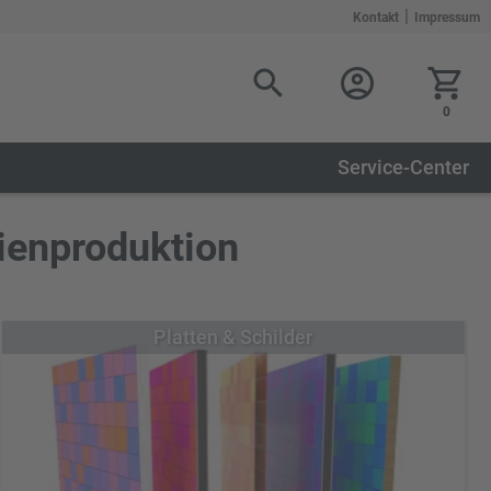
|
Kontakt
Impressum
0
Service-Center
dienproduktion
Platten & Schilder