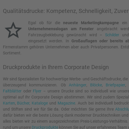
Qualitätsdrucke: Kompetenz, Schnelligkeit, Zuver
Egal ob für die
neueste Marketingkampagne
ei
Unternehmensslogan am Fenster
angebracht werde
Fahrzeugbeklebung gewünscht wird –
Schilder
und 
eingesetzt werden. In
Großauflagen oder bereits 
Firmenstamm gehören Unternehmen aber auch Privatpersonen. Entdeck
Sortiment.
Druckprodukte in Ihrem Corporate Design
Wir sind Spezialisten für hochwertige Werbe- und Geschäftsdrucke, die 
überzeugend kommunizieren. Ob
Anhänger
,
Blöcke
,
Briefpapier
Faltblätter
oder
Flyer
– unsere Drucke sind so individuell wie unser
optimal auf Ihr Corporate Design abstimmen. Wir sind zudem Spezial
Karten
,
Bücher, Kataloge
und
Magazine
. Auch bei individuell bedru
und Stiften sind wir für Sie da. Oder möchten Sie gerne Ihre
Abschlu
dafür bieten wir die beste Lösung dank moderner Drucktechniken und
alles bieten wir zu einem ausgezeichneten Preis-Leistungs-Verhältnis
rund um unsere
Druckprodukte
können Sie auf unser erfahrenes Team 