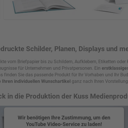
Unsere Druckprodukte produzieren wir gerne in kleinen und großen Au
gerne, falls Sie etwas
druckte Schilder, Planen, Displays und m
te vom Briefpapier bis zu Schildern, Aufklebern, Etiketten oder
Übersicht 
zeugnisse für Unternehmen und Privatpersonen. Ein
erstklassige
Anhänger
Blöcke
Briefpapier
Briefumschläge
V
 uns finden Sie das passende Produkt für Ihr Vorhaben und Ihr B
Kataloge & Bücher
Magazine
Mappen
Plakate
S
e Ihren individuellen Wunschartikel
ganz nach Ihren Vorstellung
ick in die Produktion der Kuss Medienprod
Wir benötigen Ihre Zustimmung, um den
YouTube Video-Service zu laden!