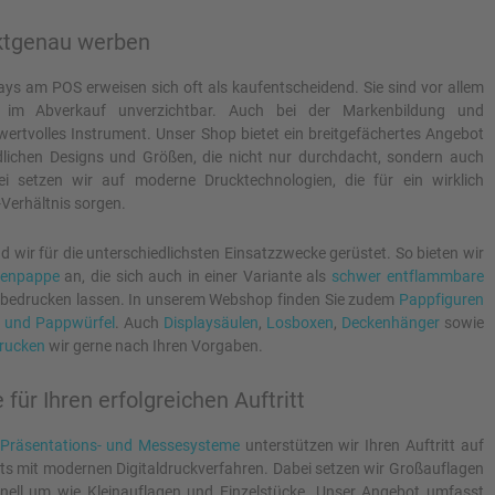
ktgenau werben
ays am POS erweisen sich oft als kaufentscheidend. Sie sind vor allem
d im Abverkauf unverzichtbar. Auch bei der Markenbildung und
wertvolles Instrument. Unser Shop bietet ein breitgefächertes Angebot
dlichen Designs und Größen, die nicht nur durchdacht, sondern auch
ei setzen wir auf moderne Drucktechnologien, die für ein wirklich
Verhältnis sorgen.
nd wir für die unterschiedlichsten Einsatzzwecke gerüstet. So bieten wir
enpappe
an, die sich auch in einer Variante als
schwer entflammbare
bedrucken lassen. In unserem Webshop finden Sie zudem
Pappfiguren
 und Pappwürfel
. Auch
Displaysäulen
,
Losboxen
,
Deckenhänger
sowie
drucken
wir gerne nach Ihren Vorgaben.
ür Ihren erfolgreichen Auftritt
Präsentations- und Messesysteme
unterstützen wir Ihren Auftritt auf
s mit modernen Digitaldruckverfahren. Dabei setzen wir Großauflagen
nell um wie Kleinauflagen und Einzelstücke. Unser Angebot umfasst