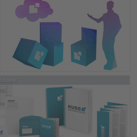
Übersicht Klebefolien
Klebefolie Standard
Klebefolie Premium
Klebefolie transparent
Klebefolie transluzent
Window Graphics Lochfolie
Glasdekorfolie / Milchglasfolie
Der Werkstoff Pappe bietet viele Verwendungs- und
odukte
Verarbeitungsmöglichkeiten. Wir bedrucken Pappdisplays und
bieten Ihnen eine Vielzahl von Produkten aus Pappe.
Übersicht Pappdisplays
Papphocker
Papphocker B1-brandschutzzertifiziert
Pappfiguren & Pappaufsteller
Pappwürfel & Dekowürfel
Losboxen
Thekendisplays
Bodendisplays
Deckenhänger